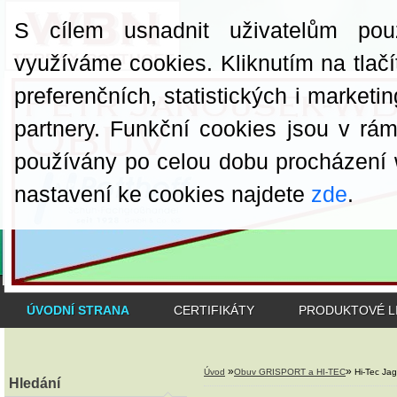
S cílem usnadnit uživatelům pou
využíváme cookies. Kliknutím na tlačí
preferenčních, statistických i market
partnery. Funkční cookies jsou v rá
používány po celou dobu procházení
nastavení ke cookies najdete
zde
.
ÚVODNÍ STRANA
CERTIFIKÁTY
PRODUKTOVÉ L
»
»
Úvod
Obuv GRISPORT a HI-TEC
Hi-Tec Ja
Hledání