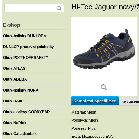
Hi-Tec Jaguar navy/
E-shop
Obuv-holínky DUNLOP
»
DUNLOP-pracovní polobotky
Obuv POTTHOFF SAFETY
Obuv ATLAS
Obuv ABEBA
Obuv-holínky NORA
Kompletní specifikace
Obuv HAIX
»
Ke stažení
Obuv a oděvy GOODYEAR
Materiál: Mesh
Podšívka: Mesh
Obuv NoRisk
Podešev: Pryž
Obuv CanadianLine
Extra: Mezipodešev EVA