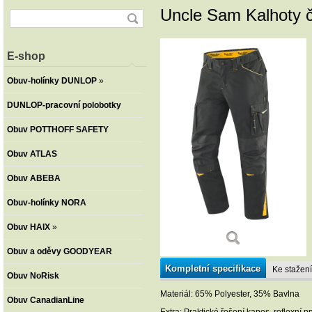
Uncle Sam Kalhoty č
E-shop
Obuv-holínky DUNLOP
»
DUNLOP-pracovní polobotky
Obuv POTTHOFF SAFETY
Obuv ATLAS
Obuv ABEBA
Obuv-holínky NORA
Obuv HAIX
»
Obuv a oděvy GOODYEAR
Kompletní specifikace
Ke stažení
Obuv NoRisk
Materiál: 65% Polyester, 35% Bavlna
Obuv CanadianLine