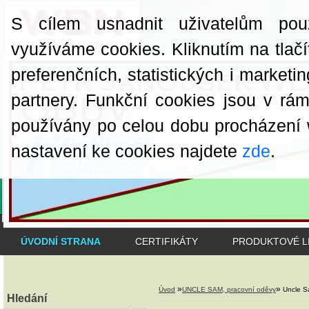
S cílem usnadnit uživatelům pou
využíváme cookies. Kliknutím na tlačí
preferenčních, statistických i market
partnery. Funkční cookies jsou v rá
používány po celou dobu procházení
nastavení ke cookies najdete
zde
.
ÚVODNÍ STRANA
CERTIFIKÁTY
PRODUKTOVÉ L
»
»
Úvod
UNCLE SAM, pracovní oděvy
Uncle S
Hledání