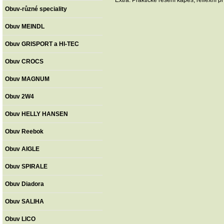
Extra: Praktické řešení kapes, reflexní p
Obuv-různé speciality
Obuv MEINDL
Obuv GRISPORT a HI-TEC
Obuv CROCS
Obuv MAGNUM
Obuv 2W4
Obuv HELLY HANSEN
Obuv Reebok
Obuv AIGLE
Obuv SPIRALE
Obuv Diadora
Obuv SALIHA
Obuv LICO